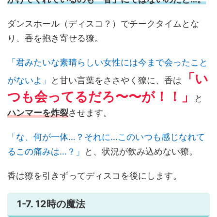
ダンスホール（ディスコ？）でチークタイムとな
り、香を抱き寄せる獠。
「君みたいな素晴らしい女性には今まで会ったこと
「い
がないよ」
と甘い言葉をささやく獠に、香は
つも会ってるだろ〜〜が！！」
と
ハンマーを炸裂
させます。
「な、何が一体…？それに…このいつも感じなれて
るこの痛みは…？」
と、状況が飲み込めない獠。
香は獠を引きずってディスコを後にします。
1-7. 12時の魔法