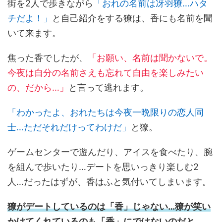
街を2人で歩きながら
「おれの名前は冴羽獠…ハタ
チだよ！」
と自己紹介をする獠は、香にも名前を聞
いて来ます。
焦った香でしたが、
「お願い、名前は聞かないで。
今夜は自分の名前さえも忘れて自由を楽しみたい
の、だから…」
と言って逃れます。
「わかったよ、おれたちは今夜一晩限りの恋人同
士…ただそれだけってわけだ」
と獠。
ゲームセンターで遊んだり、アイスを食べたり、腕
を組んで歩いたり…デートを思いっきり楽しむ2
人…だったはずが、香はふと気付いてしまいます。
獠がデートしているのは「香」じゃない…獠が笑い
かけてくれているのも「香」にではないのだと…。