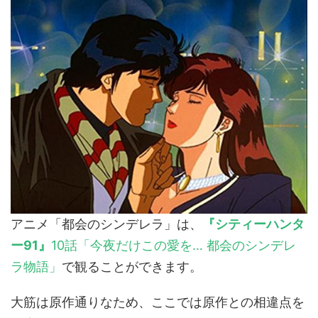
アニメ「都会のシンデレラ」は、
『シティーハンタ
ー91』
10話「今夜だけこの愛を… 都会のシンデレ
ラ物語」
で観ることができます。
大筋は原作通りなため、ここでは原作との相違点を