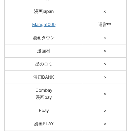
漫画japan
×
Manga1000
運営中
漫画タウン
×
漫画村
×
星のロミ
×
漫画BANK
×
Combay
×
漫画bay
Fbay
×
漫画PLAY
×