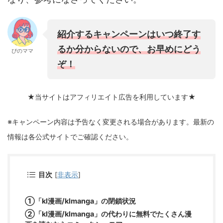
紹介するキャンペーンはいつ終了す
るか分からないので、お早めにどう
ぴのママ
ぞ！
★当サイトはアフィリエイト広告を利用しています★
※キャンペーン内容は予告なく変更される場合があります。最新の
情報は各公式サイトでご確認ください。
目次
[
非表示
]
①「kl漫画/klmanga」の閉鎖状況
②「kl漫画/klmanga」の代わりに無料でたくさん漫