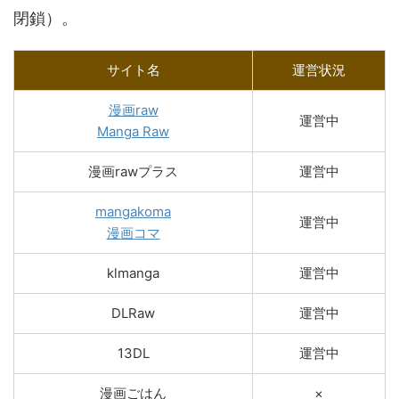
閉鎖）。
サイト名
運営状況
漫画raw
運営中
Manga Raw
漫画rawプラス
運営中
mangakoma
運営中
漫画コマ
klmanga
運営中
DLRaw
運営中
13DL
運営中
漫画ごはん
×