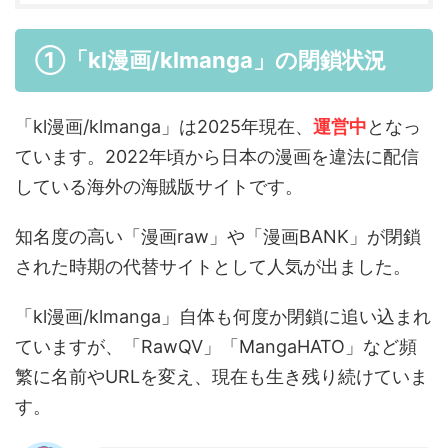
①「kl漫画/klmanga」の閉鎖状況
「kl漫画/klmanga」は2025年現在、
運営中
となっ
ています。2022年頃から日本の漫画を違法に配信
している海外の海賊版サイトです。
知名度の高い「漫画raw」や「漫画BANK」が閉鎖
された時期の代替サイトとして人気が出ました。
「kl漫画/klmanga」自体も何度か閉鎖に追い込まれ
ていますが、「RawQV」「MangaHATO」など頻
繁に名前やURLを変え、現在も生き残り続けていま
す。