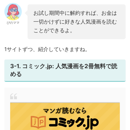
お試し期間中に解約すれば、お金は
一切かけずに好きな人気漫画を読む
ぴのママ
ことができるよ。
1サイトずつ、紹介していきますね。
3-1. コミック.jp: 人気漫画を2冊無料で読
める