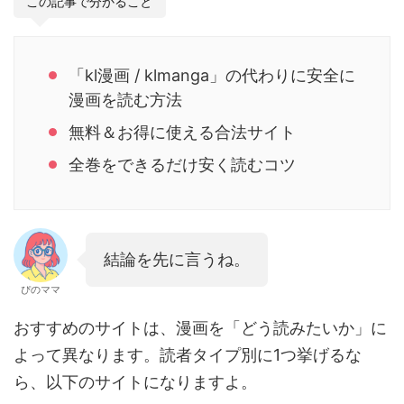
この記事で分かること
「kl漫画 / klmanga」の代わりに安全に
漫画を読む方法
無料＆お得に使える合法サイト
全巻をできるだけ安く読むコツ
結論を先に言うね。
ぴのママ
おすすめのサイトは、漫画を「どう読みたいか」に
よって異なります。読者タイプ別に1つ挙げるな
ら、以下のサイトになりますよ。