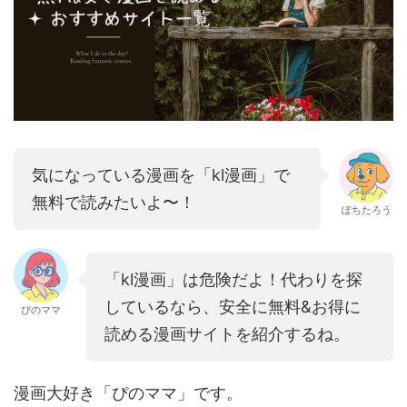
気になっている漫画を「kl漫画」で
無料で読みたいよ〜！
ぽちたろう
「kl漫画」は危険だよ！代わりを探
しているなら、安全に無料&お得に
ぴのママ
読める漫画サイトを紹介するね。
漫画大好き「ぴのママ」です。