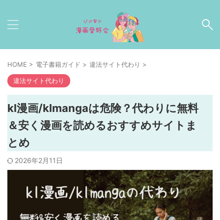
HOME
>
電子書籍ガイド
>
違法サイト代わり
>
違法サイト代わり
kl漫画/klmangaは危険？代わりに無料
＆安く漫画を読めるおすすめサイトま
とめ
2026年2月11日