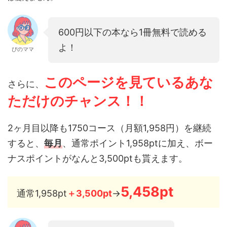
600円以下の本なら1冊無料で読める
よ！
ぴのママ
このページを見ているあな
さらに、
ただけのチャンス！！
2ヶ月目以降も1750コース（月額1,958円）を継続
すると、
毎月
、通常ポイント1,958ptに加え、ボー
ナスポイントがなんと3,500ptも貰えます。
5,458pt
通常1,958pt
＋3,500pt
→