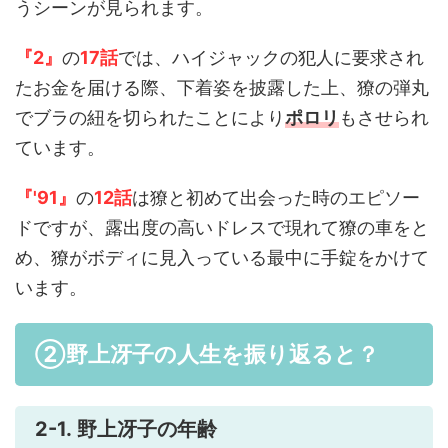
うシーンが見られます。
『2』
の
17話
では、ハイジャックの犯人に要求され
たお金を届ける際、下着姿を披露した上、獠の弾丸
でブラの紐を切られたことにより
ポロリ
もさせられ
ています。
『'91』
の
12話
は獠と初めて出会った時のエピソー
ドですが、露出度の高いドレスで現れて獠の車をと
め、獠がボディに見入っている最中に手錠をかけて
います。
②野上冴子の人生を振り返ると？
2-1. 野上冴子の年齢