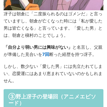
冴子は朝倉に「二度振られるのはゴメンだ」と言っ
ていますし、朝倉が亡くなった時には「私が愛した
男は皆亡くなる」と言っています。「愛した男」と
は、朝倉と槇村のことでしょう。
「自分より弱い男には興味がない」
と名言し、父親
が準備した見合いを
7回
断った経歴を持つ冴子。
しかし、数少ない「愛した男」には先立たれてしま
い、恋愛運にはあまり恵まれていないのかもしれま
せん。
③野上冴子の登場回（アニメエピソ
ード）