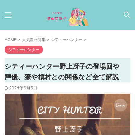
HOME
>
人気漫画特集
>
シティーハンター
>
シティーハンター
シティーハンター野上冴子の登場回や
声優、獠や槇村との関係など全て解説
2024年6月5日