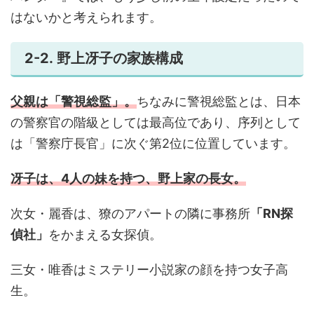
はないかと考えられます。
2-2. 野上冴子の家族構成
父親は「警視総監」。
ちなみに警視総監とは、日本
の警察官の階級としては最高位であり、序列として
は「警察庁長官」に次ぐ第2位に位置しています。
冴子は、4人の妹を持つ、野上家の長女。
次女・麗香は、獠のアパートの隣に事務所
「RN探
偵社」
をかまえる女探偵。
三女・唯香はミステリー小説家の顔を持つ女子高
生。