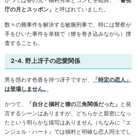
かつては香の兄・槇村秀幸とコンビを組み、
「警視
庁の月とスッポン」
と呼ばれていました。
数々の難事件を解決する敏腕刑事で、時には警察が
手をひいた事件を単独で（獠を巻き込みながら）捜
査することも。
2-4. 野上冴子の恋愛関係
男を惑わす色香を持つ冴子ですが、
「特定の恋人」
は登場しません。
かつて、
「自分と槇村と獠の三角関係だった」
と発
言するシーンはありますが、どちらかと親密になっ
たという明らかな描写はありません（ちなみに『エ
ンジェル・ハート』では槇村と明確な恋人同士でし