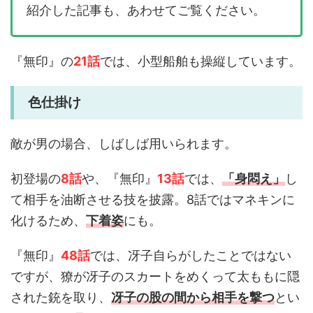
紹介した記事も、あわせてご覧ください。
『無印』の
21話
では、小型船舶も操縦しています。
色仕掛け
敵が男の場合、しばしば用いられます。
初登場の
8話
や、『無印』
13話
では、
「身悶え」
し
て相手を油断させる技を披露。8話ではマネキンに
化けるため、
下着姿
にも。
『無印』
48話
では、冴子自らがしたことではない
ですが、獠が冴子のスカートをめくって太ももに隠
された銃を取り、
冴子の股の間から相手を撃つ
とい