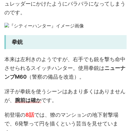
ュレッダーにかけたようにバラバラになってしまう
のです。
拳銃
本来は左利きのようですが、右手でも銃を撃ち命中
させられるスイッチハンター。使用拳銃は
ニューナ
ンブM60
（警察の備品を改造）。
冴子が拳銃を使うシーンはあまり多くはありません
が、
腕前は確か
です。
初登場の
8話
では、獠のマンションの地下射撃場
で、6発撃って円を描くという芸当を見せていま