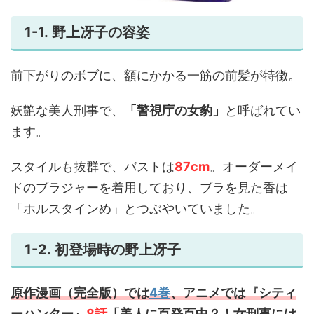
1-1. 野上冴子の容姿
前下がりのボブに、額にかかる一筋の前髪が特徴。
妖艶な美人刑事で、
「警視庁の女豹」
と呼ばれてい
ます。
スタイルも抜群で、バストは
87cm
。オーダーメイ
ドのブラジャーを着用しており、ブラを見た香は
「ホルスタインめ」とつぶやいていました。
1-2. 初登場時の野上冴子
原作漫画（完全版）では
4巻
、アニメでは『シティ
ーハンター』
8話
「美人に百発百中？！女刑事には