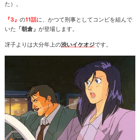
た）。
『3』
の
11話
に、かつて刑事としてコンビを組んで
いた
「朝倉」
が登場します。
冴子よりは大分年上の
渋いイケオジ
です。