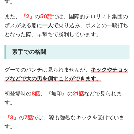
す。
また、
『2』
の
50話
では、国際的テロリスト集団の
ボスが乗る船に
一人で
乗り込み、ボスとの一騎打ち
となった際、早撃ちで勝利しています。
素手での格闘
グーでのパンチは見られませんが、
キックやチョッ
プなどで大の男を倒すことができます。
初登場時の
8話
、『無印』の
21話
などで見られま
す。
『3』
の
7話
では、獠も強烈なキックを受けていま
す。