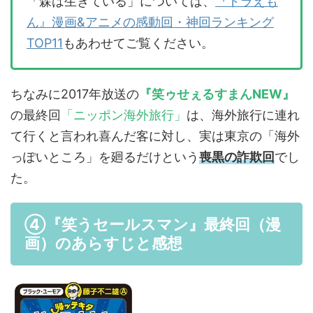
「森は生きている」については、
『ドラえも
ん』漫画&アニメの感動回・神回ランキング
TOP11
もあわせてご覧ください。
ちなみに2017年放送の
『笑ゥせぇるすまんNEW』
の最終回
「ニッポン海外旅行」
は、海外旅行に連れ
て行くと言われ喜んだ客に対し、実は東京の「海外
っぽいところ」を廻るだけという
喪黒の詐欺回
でし
た。
④『笑うセールスマン』最終回（漫
画）のあらすじと感想