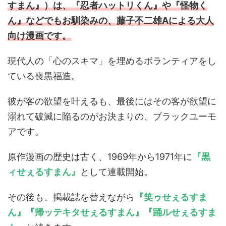
すまん』）は、『忍者ハットリくん』や『怪物く
ん』などでもお馴染みの、藤子不二雄Aによる大人
向け漫画です。
現代人の「心のスキマ」を埋めるボランティアをし
ている喪黒福造。
彼が客の欲望を叶えるも、最後にはその客が欲望に
溺れて破滅に陥るのがお決まりの、ブラックユーモ
アです。
原作漫画の歴史は古く、1969年から1971年に
『黒
ィせぇるすまん』
として連載開始。
その後も、掲載誌を替えながら
『笑ゥせぇるすま
ん』『帰ッテキタせぇるすまん』『踊ルせぇるすま