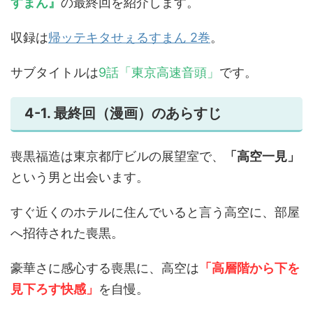
すまん』
の最終回を紹介します。
収録は
帰ッテキタせぇるすまん 2巻
。
サブタイトルは
9話「東京高速音頭」
です。
4-1. 最終回（漫画）のあらすじ
喪黒福造は東京都庁ビルの展望室で、
「高空一見」
という男と出会います。
すぐ近くのホテルに住んでいると言う高空に、部屋
へ招待された喪黒。
豪華さに感心する喪黒に、高空は
「高層階から下を
見下ろす快感」
を自慢。