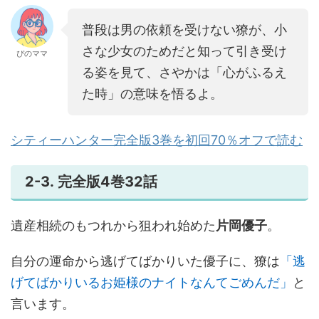
普段は男の依頼を受けない獠が、小
さな少女のためだと知って引き受け
ぴのママ
る姿を見て、さやかは「心がふるえ
た時」の意味を悟るよ。
シティーハンター完全版3巻を初回70％オフで読む
2-3. 完全版4巻32話
遺産相続のもつれから狙われ始めた
片岡優子
。
自分の運命から逃げてばかりいた優子に、獠は
「逃
げてばかりいるお姫様のナイトなんてごめんだ」
と
言います。