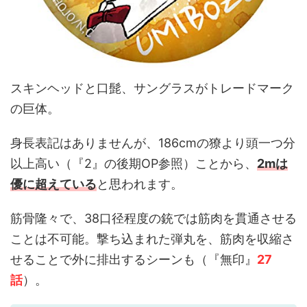
スキンヘッドと口髭、サングラスがトレードマーク
の巨体。
身長表記はありませんが、186cmの獠より頭一つ分
以上高い（『2』の後期OP参照）ことから、
2mは
優に超えている
と思われます。
筋骨隆々で、38口径程度の銃では筋肉を貫通させる
ことは不可能。撃ち込まれた弾丸を、筋肉を収縮さ
せることで外に排出するシーンも（『無印』
27
話
）。