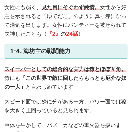
女性にも弱く、
見た目にそぐわず純情。
女性から好
意を示されると「ゆでだこ」のように真っ赤になっ
て湯気を出します。女性にパンティーを被せられて
失神したことも（
『2』
の
24話
）。
1-4. 海坊主の戦闘能力
スイーパーとしての総合的な実力は獠とほぼ互角。
獠にも
「この世界で敵に回したらもっとも厄介な奴
の一人」
と言わしめています。
スピード面では獠に分がある一方、パワー面では獠
を大きく上回っていると見られます。
巨体を生かして、バズーカなどの重火器を扱いま