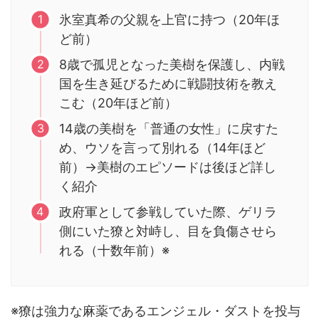
氷室真希の父親を上官に持つ（20年ほ
ど前）
8歳で孤児となった美樹を保護し、内戦
国を生き延びるために戦闘技術を教え
こむ（20年ほど前）
14歳の美樹を「普通の女性」に戻すた
め、ウソを言って別れる（14年ほど
前）→美樹のエピソードは後ほど詳し
く紹介
政府軍として参戦していた際、ゲリラ
側にいた獠と対峙し、目を負傷させら
れる（十数年前）※
※獠は強力な麻薬であるエンジェル・ダストを投与