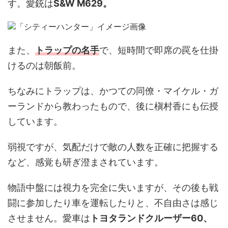
す。愛銃は
S&W M629。
また、
トラップの名手
で、短時間で即席の罠を仕掛
けるのは朝飯前。
ちなみにトラップは、かつての同僚・マイケル・ガ
ーランドから教わったもので、後に槇村香にも伝授
しています。
弱視ですが、気配だけで敵の人数を正確に把握する
など、感覚も研ぎ澄まされています。
物語中盤には視力を完全に失いますが、その後も戦
闘に参加したり車を運転したりと、不自由さは感じ
させません。愛車は
トヨタランドクルーザー60、