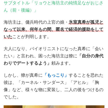
サブタイトル「リョウと海坊主の純情足ながおじさ
ん（前・後編）」
海坊主は、傭兵時代の上官の娘・
氷室真希が孤児と
なって以来、何年もの間、匿名で経済的援助をして
いた
ことが判明します。
大人になり、バイオリニストになった真希に「会い
たい」と言われ、困った海坊主は獠に
「自分の身代
わりでデートするよう」
頼みます。
しかし、獠が真希に
「もっこり」
することを恐れた
彼は、「カーネル・サンダース」「アヒル」「胸
像」など、様々な物に変装し、二人の後をつけるの
でした。