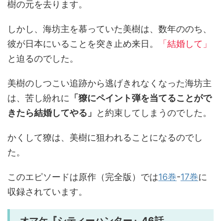
樹の元を去ります。
しかし、海坊主を慕っていた美樹は、数年ののち、
彼が日本にいることを突き止め来日。
「結婚して」
と迫るのでした。
美樹のしつこい追跡から逃げきれなくなった海坊主
は、苦し紛れに
「獠にペイント弾を当てることがで
きたら結婚してやる」
と約束してしまうのでした。
かくして獠は、美樹に狙われることになるのでし
た。
このエピソードは原作（完全版）では
16巻
-
17巻
に
収録されています。
オマケ『シティーハンター』46話