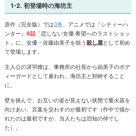
1-2. 初登場時の海坊主
原作（完全版）では
3巻
、アニメでは『シティーハ
ンター』
6話
「恋しない女優 希望へのラストショッ
ト」に、女優・佐藤由美子を狙う
殺し屋
として初め
て登場します。
主人公の冴羽獠は、事務所の社長から由美子のボデ
ィーガードとして雇われ、海坊主と対峙すること
に。
壁を挟んで、お互いの姿が見えない状態で重火器を
向けあい、言葉を交わすのが最初です（作中で描か
れたのは最初ですが、当人たちは旧知の仲でし
た）。