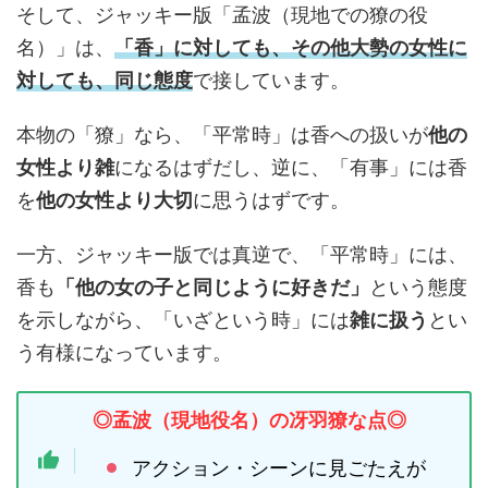
そして、ジャッキー版「孟波（現地での獠の役
名）」は、
「香」に対しても、その他大勢の女性に
対しても、同じ態度
で接しています。
本物の「獠」なら、「平常時」は香への扱いが
他の
女性より雑
になるはずだし、逆に、「有事」には香
を
他の女性より大切
に思うはずです。
一方、ジャッキー版では真逆で、「平常時」には、
香も
「他の女の子と同じように好きだ」
という態度
を示しながら、「いざという時」には
雑に扱う
とい
う有様になっています。
◎孟波（現地役名）の冴羽獠な点◎
アクション・シーンに見ごたえが