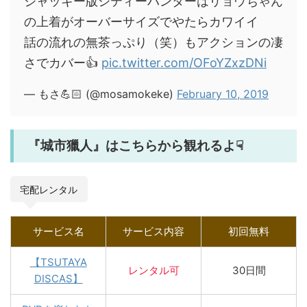
ジャッキー版シティーハンターはリョウちゃん
の上着がオーバーサイズでやたらカワイイ
話の流れの無茶っぷり（笑）もアクションの凄
さでカバー👍
pic.twitter.com/OFoYZxzDNi
— もさ💪🏻 (@mosamokeke)
February 10, 2019
『城市獵人』はこちらから観れるよ☟
宅配レンタル
サービス名
サービス内容
初回無料
【TSUTAYA
レンタル
可
30日間
DISCAS】