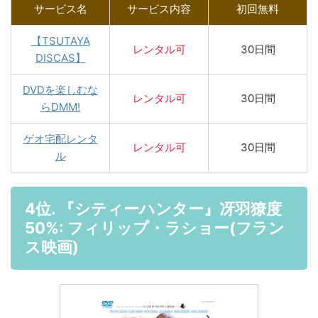
サービス名
サービス内容
初回無料
【TSUTAYA
レンタル
可
30日間
DISCAS】
DVDを楽しむな
レンタル可
30日間
らDMM!
ゲオ宅配レンタ
レンタル可
30日間
ル
4位. 『シティーハンター』冴羽獠度
50%: フィリップ・ラショー(フラン
ス映画)