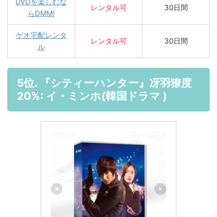
DVDを楽しむな
レンタル可
30日間
らDMM!
ゲオ宅配レンタ
レンタル可
30日間
ル
5位. 『シティーハンター』冴羽獠度
20%: イ・ミンホ(韓国ドラマ )