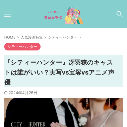
HOME
>
人気漫画特集
>
シティーハンター
>
シティーハンター
『シティーハンター』冴羽獠のキャス
トは誰がいい？実写vs宝塚vsアニメ声
優
2024年4月26日