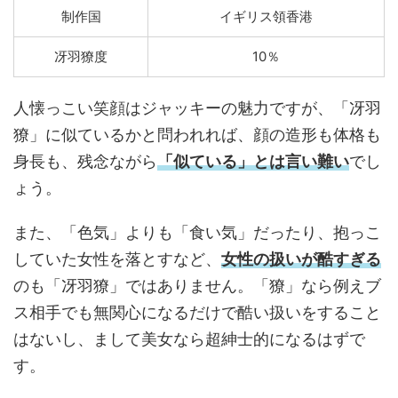
制作国
イギリス領香港
冴羽獠度
10％
人懐っこい笑顔はジャッキーの魅力ですが、「冴羽
獠」に似ているかと問われれば、顔の造形も体格も
身長も、残念ながら
「似ている」とは言い難い
でし
ょう。
また、「色気」よりも「食い気」だったり、抱っこ
していた女性を落とすなど、
女性の扱いが酷すぎる
のも「冴羽獠」ではありません。「獠」なら例えブ
ス相手でも無関心になるだけで酷い扱いをすること
はないし、まして美女なら超紳士的になるはずで
す。