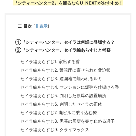
『シティーハンター2』を観るならU-NEXTがおすすめ！
目次
[
非表示
]
①『シティーハンター』セイラは何話に登場する？
➁『シティーハンター』セイラ編あらすじと考察
セイラ編あらすじ1. 家出する香
セイラ編あらすじ2. 警視庁に寄せられた脅迫状
セイラ編あらすじ3. 遊園地で襲われるルミ
セイラ編あらすじ4. マンションに爆弾を仕掛ける香
セイラ編あらすじ5. 判明した原爆の設置場所
セイラ編あらすじ6. 判明したセイラの正体
セイラ編あらすじ7. 廃ビルに乗り込む獠
セイラ編あらすじ8. 黒幕の居所を突き止める冴子
セイラ編あらすじ9. クライマックス