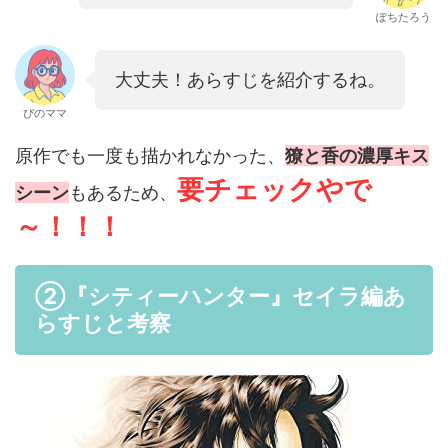
ぽちたろう
大丈夫！あらすじを紹介するね。
ぴのママ
原作でも一度も描かれなかった、
獠と香の濃厚キス
要チェックやで
シーン
もあるため、
～！！！
➁『シティーハンター』セイラ編あ
らすじと考察