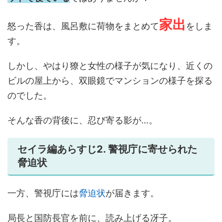
家出
怒った香は、風呂敷に荷物をまとめて
をしま
す。
しかし、やはり獠と女性の様子が気になり、近くの
ビルの屋上から、双眼鏡でマンションの様子を探る
のでした。
そんな香の背後に、忍び寄る影が…。
セイラ編あらすじ2. 警視庁に寄せられた
脅迫状
一方、警視庁には
脅迫状
が届きます。
局長と国防長官を前に、読み上げる冴子。