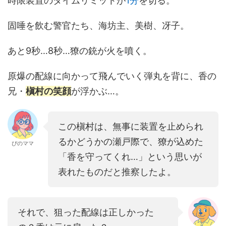
時限装置のタイムリミットが
1分
を切る。
固唾を飲む警官たち、海坊主、美樹、冴子。
あと9秒…8秒…獠の銃が火を噴く。
原爆の配線に向かって飛んでいく弾丸を背に、香の
兄・
槇村の笑顔
が浮かぶ…。
この槇村は、無事に装置を止められ
るかどうかの瀬戸際で、獠が込めた
ぴのママ
「香を守ってくれ…」という思いが
表れたものだと推察したよ。
それで、狙った配線は正しかった