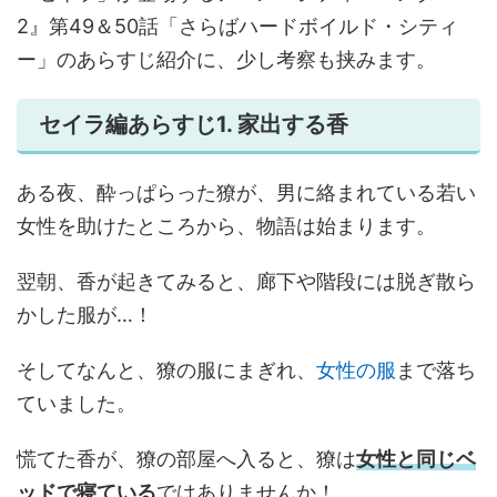
2』第49＆50話「さらばハードボイルド・シティ
ー」のあらすじ紹介に、少し考察も挟みます。
セイラ編あらすじ1. 家出する香
ある夜、酔っぱらった獠が、男に絡まれている若い
女性を助けたところから、物語は始まります。
翌朝、香が起きてみると、廊下や階段には脱ぎ散ら
かした服が…！
そしてなんと、獠の服にまぎれ、
女性の服
まで落ち
ていました。
慌てた香が、獠の部屋へ入ると、獠は
女性と同じベ
ッドで寝ている
ではありませんか！