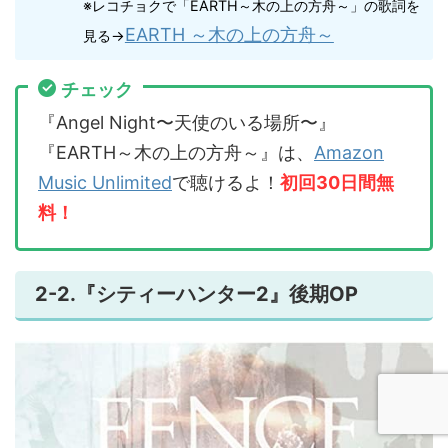
※レコチョクで「EARTH～木の上の方舟～」の歌詞を
EARTH ～木の上の方舟～
見る→
チェック
『Angel Night〜天使のいる場所〜』
『EARTH～木の上の方舟～』は、
Amazon
Music Unlimited
で聴けるよ！
初回30日間無
料！
2-2.『シティーハンター2』後期OP