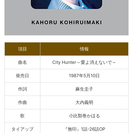
項目
情報
曲名
City Hunter～愛よ消えないで～
発売日
1987年5月10日
作詞
麻生圭子
作曲
大内義明
歌
小比類巻かほる
タイアップ
『無印』1話-26話OP