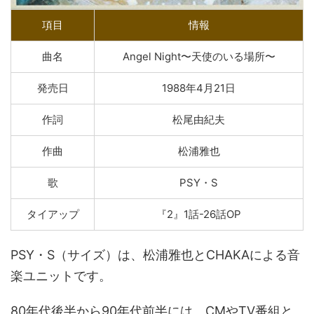
項目
情報
曲名
Angel Night〜天使のいる場所〜
発売日
1988年4月21日
作詞
松尾由紀夫
作曲
松浦雅也
歌
PSY・S
タイアップ
『2』1話-26話OP
PSY・S（サイズ）は、松浦雅也とCHAKAによる音
楽ユニットです。
80年代後半から90年代前半には、CMやTV番組と