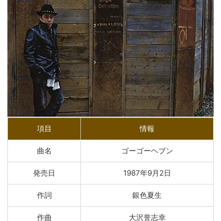
項目
情報
曲名
ゴーゴーヘブン
発売日
1987年9月2日
作詞
銀色夏生
作曲
大沢誉志幸