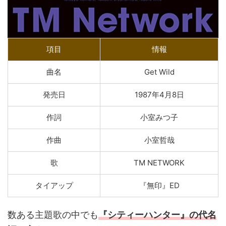
項目
情報
曲名
Get Wild
発売日
1987年4月8日
作詞
小室みつ子
作曲
小室哲哉
歌
TM NETWORK
タイアップ
『無印』ED
数ある主題歌の中でも
『シティーハンター』の代名