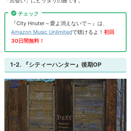
「出会い」にピッタリの曲です。
チェック
『City Hnuter～愛よ消えないで～』は、
Amazon Music Unlimited
で聴けるよ！
初回
30日間無料！
1-2. 『シティーハンター』後期OP