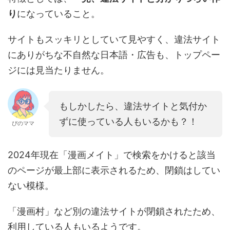
り
になっていること。
サイトもスッキリとしていて見やすく、違法サイト
にありがちな不自然な日本語・広告も、トップペー
ジには見当たりません。
もしかしたら、違法サイトと気付か
ずに使っている人もいるかも？！
ぴのママ
2024年現在「漫画メイト」で検索をかけると該当
のページが最上部に表示されるため、閉鎖はしてい
ない模様。
「漫画村」など別の違法サイトが閉鎖されたため、
利用している人もいるようです。