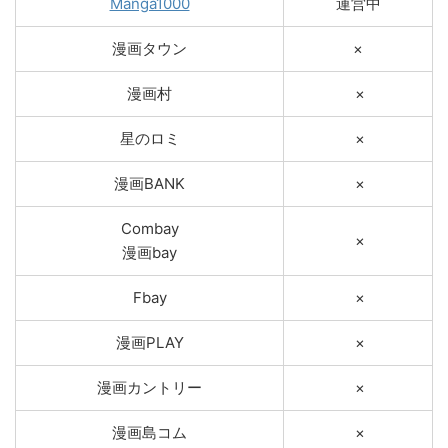
Manga1000
運営中
漫画タウン
×
漫画村
×
星のロミ
×
漫画BANK
×
Combay
×
漫画bay
Fbay
×
漫画PLAY
×
漫画カントリー
×
漫画島コム
×