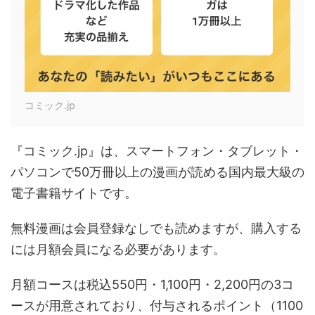
コミック.jp
『コミック.jp』は、スマートフォン・タブレット・
パソコンで50万冊以上の漫画が読める国内最大級の
電子書籍サイトです。
無料漫画は会員登録なしでも読めますが、購入する
には月額会員になる必要があります。
月額コースは税込550円・1,100円・2,200円の3コ
ースが用意されており、付与されるポイント（1100