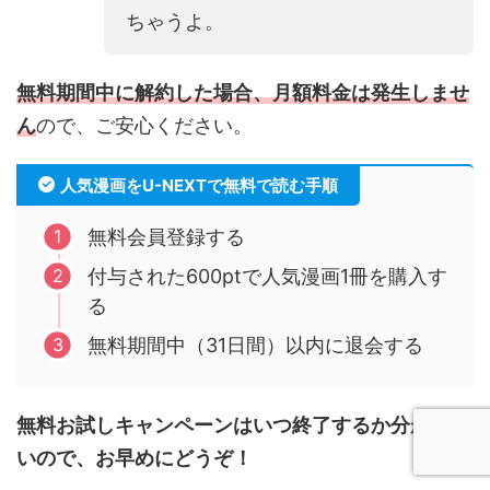
ちゃうよ。
無料期間中に解約した場合、月額料金は発生しませ
ん
ので、ご安心ください。
人気漫画をU-NEXTで無料で読む手順
無料会員登録する
付与された600ptで人気漫画1冊を購入す
る
無料期間中（31日間）以内に退会する
無料お試しキャンペーンはいつ終了するか分からな
いので、お早めにどうぞ！