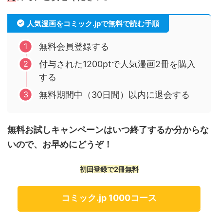
人気漫画をコミック.jpで無料で読む手順
無料会員登録する
付与された1200ptで人気漫画2冊を購入
する
無料期間中（30日間）以内に退会する
無料お試しキャンペーンはいつ終了するか分からな
いので、お早めにどうぞ！
初回登録で2冊無料
コミック.jp 1000コース