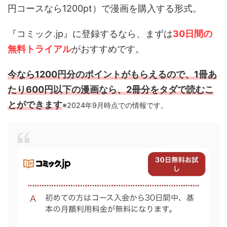
円コースなら1200pt）で漫画を購入する形式。
『コミック.jp』に登録するなら、まずは
30日間の
無料トライアル
がおすすめです。
今なら1200円分のポイントがもらえるので、1冊あ
たり600円以下の漫画なら、2冊分をタダで読むこ
とができます
※2024年9月時点での情報です。