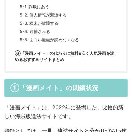
5-1. 詐欺にあう
5-2. 個人情報が漏洩する
5-3. 端末が故障する
5-4. 逮捕される
5-5. 面白い漫画が読めなくなる
⑥「漫画メイト」の代わりに無料&安く人気漫画を読
めるおすすめサイトまとめ
①「漫画メイト」の閉鎖状況
「漫画メイト」は、2022年に登場した、比較的新
しい海賊版違法サイトです。
特徴としては、
一見、違法サイトと分かりづらい作