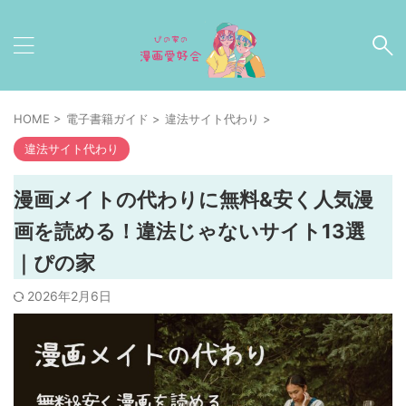
HOME
>
電子書籍ガイド
>
違法サイト代わり
>
違法サイト代わり
漫画メイトの代わりに無料&安く人気漫
画を読める！違法じゃないサイト13選
｜ぴの家
2026年2月6日