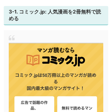
3-1. コミック.jp: 人気漫画を2冊無料で読
める