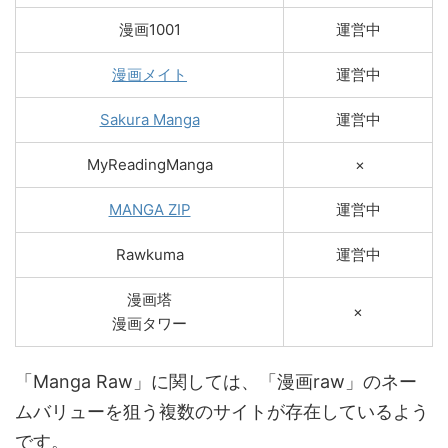
漫画1001
運営中
漫画メイト
運営中
Sakura Manga
運営中
MyReadingManga
×
MANGA ZIP
運営中
Rawkuma
運営中
漫画塔
×
漫画タワー
「Manga Raw」に関しては、「漫画raw」のネー
ムバリューを狙う複数のサイトが存在しているよう
です。