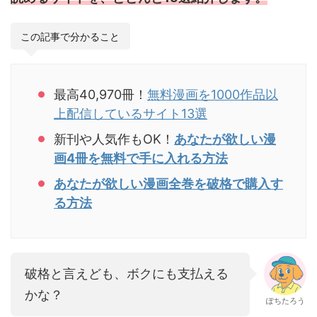
この記事で分かること
最高40,970冊！
無料漫画を1000作品以
上配信しているサイト13選
新刊や人気作もOK！
あなたが欲しい漫
画4冊を無料で手に入れる方法
あなたが欲しい漫画全巻を破格で購入す
る方法
破格と言えども、ボクにも支払える
かな？
ぽちたろう