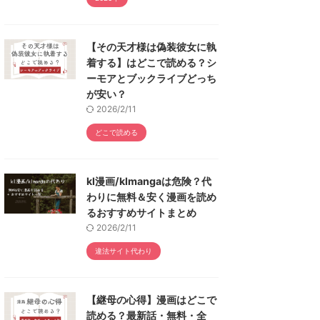
【その天才様は偽装彼女に執
着する】はどこで読める？シ
ーモアとブックライブどっち
が安い？
2026/2/11
どこで読める
kl漫画/klmangaは危険？代
わりに無料＆安く漫画を読め
るおすすめサイトまとめ
2026/2/11
違法サイト代わり
【継母の心得】漫画はどこで
読める？最新話・無料・全