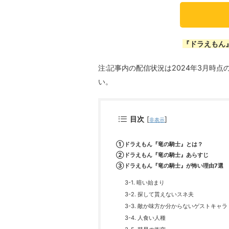
『ドラえもん』
注:記事内の配信状況は2024年3月時
い。
目次
[
]
非表示
①ドラえもん『竜の騎士』とは？
②ドラえもん『竜の騎士』あらすじ
③ドラえもん『竜の騎士』が怖い理由7選
3-1. 暗い始まり
3-2. 探して貰えないスネ夫
3-3. 敵か味方か分からないゲストキャラ
3-4. 人食い人種