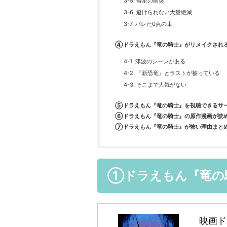
3-5. 彗星の衝突
3-6. 避けられない大量絶滅
3-7. バレた0点の束
④ドラえもん『竜の騎士』がリメイクされ
4-1. 津波のシーンがある
4-2. 『新恐竜』とラストが被っている
4-3. そこまで人気がない
⑤ドラえもん『竜の騎士』を視聴できるサ
⑥ドラえもん『竜の騎士』の原作漫画が読
⑦ドラえもん『竜の騎士』が怖い理由まと
①ドラえもん『竜の
映画ド