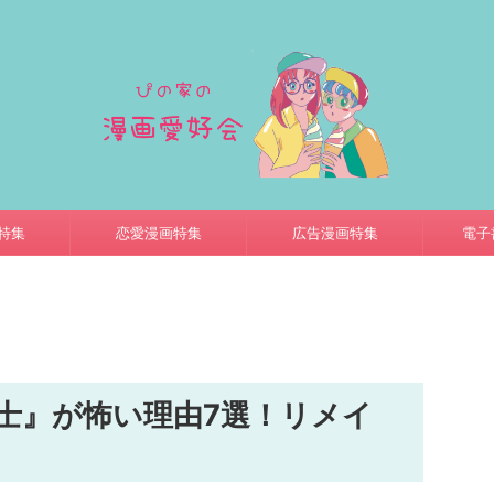
特集
恋愛漫画特集
広告漫画特集
電子
士』が怖い理由7選！リメイ