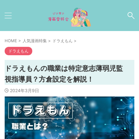
HOME
>
人気漫画特集
>
ドラえもん
>
ドラえもん
ドラえもんの職業は特定意志薄弱児監
視指導員？方倉設定を解説！
2024年3月9日