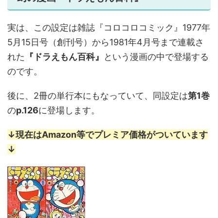
実は、この設定は雑誌『コロコロコミック』1977年
5月15日号（創刊号）から1981年4月号まで連載さ
れた
『ドラえもん百科』
という漫画の中で登場する
のです。
後に、2冊の単行本にもなっていて、同設定は
第1巻
の
p.126
に登場します。
↓現在はAmazon等でプレミア価格がついています
↓