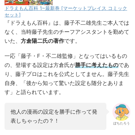
ドラえもん百科 1~最新巻 [マーケットプレイス コミック
セット]
『ドラえもん百科』は、藤子不二雄先生ご本人では
なく、当時藤子先生のチーフアシスタントを勤めて
いた、
方倉陽二氏の著作
です。
一応「藤子・F・不二雄監修」となってはいるもの
の、登場する設定は方倉氏が
勝手に考えたもの
であ
り、藤子プロはこれを公式としてません。藤子先生
自身、「後から知って驚いた設定も随分とありま
す」と語られています。
他人の漫画の設定を勝手に作って発
表しちゃったの？！
ぽちたろう