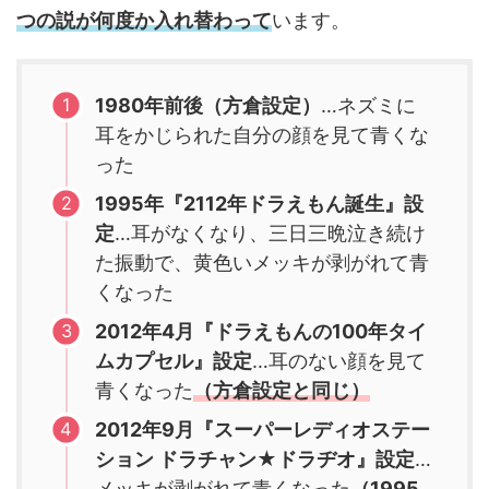
つの説が何度か入れ替わって
います。
1980年前後（方倉設定）
…ネズミに
耳をかじられた自分の顔を見て青くな
った
1995年『
2112
年ドラえもん誕生』設
定
…耳がなくなり、三日三晩泣き続け
た振動で、黄色いメッキが剥がれて青
くなった
2012年4月『ドラえもんの100年タイ
ムカプセル』設定
…耳のない顔を見て
青くなった
（方倉設定と同じ）
2012年9月『スーパーレディオステー
ション ドラチャン★ドラヂオ』設定
…
メッキが剥がれて青くなった
（1995